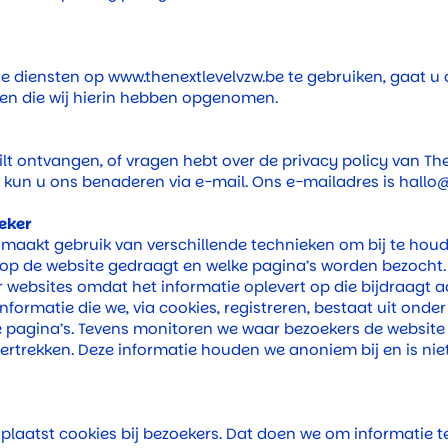
de diensten op
www.thenextlevelvzw.be
te gebruiken, gaat u
en die wij hierin hebben opgenomen.
ilt ontvangen, of vragen hebt over de privacy policy van The
, kun u ons benaderen via e-mail. Ons e-mailadres is
hallo@
eker
maakt gebruik van verschillende technieken om bij te houd
op de website gedraagt en welke pagina’s worden bezocht. D
websites omdat het informatie oplevert op die bijdraagt aa
nformatie die we, via cookies, registreren, bestaat uit onde
 pagina’s. Tevens monitoren we waar bezoekers de website 
vertrekken. Deze informatie houden we anoniem bij en is ni
plaatst cookies bij bezoekers. Dat doen we om informatie t